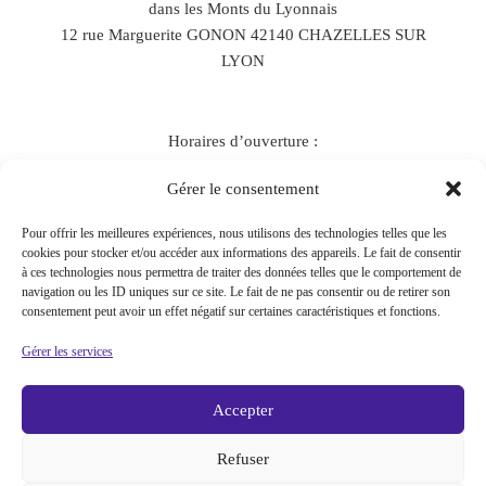
dans les Monts du Lyonnais
12 rue Marguerite GONON 42140 CHAZELLES SUR
LYON
Horaires d’ouverture :
Lundi, Mardi : sur rendez-vous
Gérer le consentement
Jeudi : 10H – 17h
Vendredi : 10h – 18h
Pour offrir les meilleures expériences, nous utilisons des technologies telles que les
cookies pour stocker et/ou accéder aux informations des appareils. Le fait de consentir
à ces technologies nous permettra de traiter des données telles que le comportement de
navigation ou les ID uniques sur ce site. Le fait de ne pas consentir ou de retirer son
Contactez-nous
consentement peut avoir un effet négatif sur certaines caractéristiques et fonctions.
Mentions légales
Politique de Confidentialité
Gérer les services
Conditions Générales de Vente
Accepter
Refuser
Copyright 2026
Charly & Kty
. Tous droits réservés. | Création