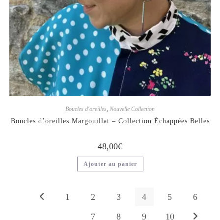
Boucles d'oreilles
,
Nouvelle Collection
Boucles d’oreilles Margouillat – Collection Échappées Belles
48,00
€
Ajouter au panier
1
2
3
4
5
6
7
8
9
10