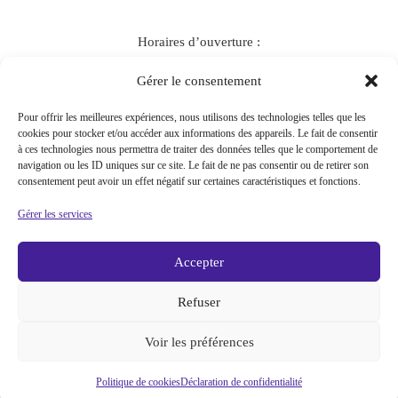
Horaires d’ouverture :
Lundi, Mardi : sur rendez-vous
Gérer le consentement
Jeudi : 10H – 17h
Vendredi : 10h – 18h
Pour offrir les meilleures expériences, nous utilisons des technologies telles que les
cookies pour stocker et/ou accéder aux informations des appareils. Le fait de consentir
à ces technologies nous permettra de traiter des données telles que le comportement de
navigation ou les ID uniques sur ce site. Le fait de ne pas consentir ou de retirer son
Contactez-nous
consentement peut avoir un effet négatif sur certaines caractéristiques et fonctions.
Mentions légales
Politique de Confidentialité
Gérer les services
Conditions Générales de Vente
Accepter
Refuser
Copyright 2026
Charly & Kty
. Tous droits réservés. | Création
graphique :
Benjamin PIEGAY
Voir les préférences
Politique de cookies
Déclaration de confidentialité