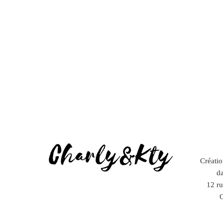
Créatio
d
12 r