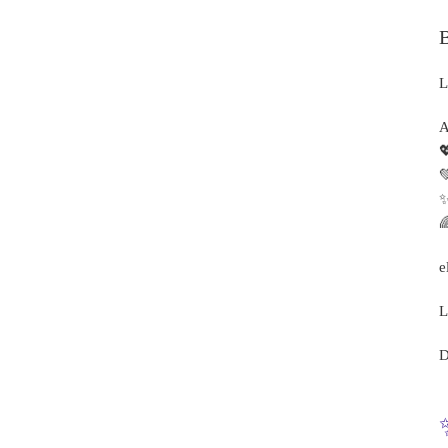
L
A


✨

e
L
D