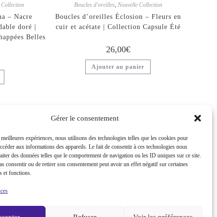
 Collection
Boucles d'oreilles
,
Nouvelle Collection
na – Nacre
Boucles d’oreilles Éclosion – Fleurs en
dable doré |
cuir et acétate | Collection Capsule Été
happées Belles
26,00
€
Ajouter au panier
Gérer le consentement
s meilleures expériences, nous utilisons des technologies telles que les cookies pour
Contactez-nous
accéder aux informations des appareils. Le fait de consentir à ces technologies nous
raiter des données telles que le comportement de navigation ou les ID uniques sur ce site.
vous
Mentions légales
pas consentir ou de retirer son consentement peut avoir un effet négatif sur certaines
Politique de Confidentialité
s et fonctions.
Conditions Générales de Vente
ices
cepter
Refuser
Voir les préférences