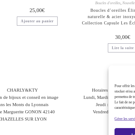
Boucles d'oreilles
,
Nouvelle
25,00
€
Boucles d’oreilles Éli
naturelle & acier inoxy
Ajouter au panier
Collection Capsule Les Éc
30,00
€
Lire la suite
Pour offrir le
CHARLY&KTY
Horaires d’ouverture :
stocker et/ou 
permettra de t
n de bijoux et conseil en image
Lundi, Mardi : sur rendez-
Le fait de ne 
ans les Monts du Lyonnais
Jeudi : 10H – 17h
caractéristique
ue Marguerite GONON 42140
Vendredi : 10h – 18h
CHAZELLES SUR LYON
Gérer les serv
Ac