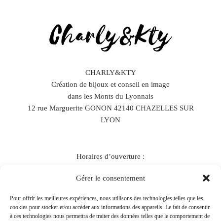
CHARLY&KTY
Création de bijoux et conseil en image
dans les Monts du Lyonnais
12 rue Marguerite GONON 42140 CHAZELLES SUR
LYON
Horaires d’ouverture :
Lundi, Mardi : sur rendez-vous
Gérer le consentement
Jeudi : 10H – 17h
Vendredi : 10h – 18h
Pour offrir les meilleures expériences, nous utilisons des technologies telles que les
cookies pour stocker et/ou accéder aux informations des appareils. Le fait de consentir
à ces technologies nous permettra de traiter des données telles que le comportement de