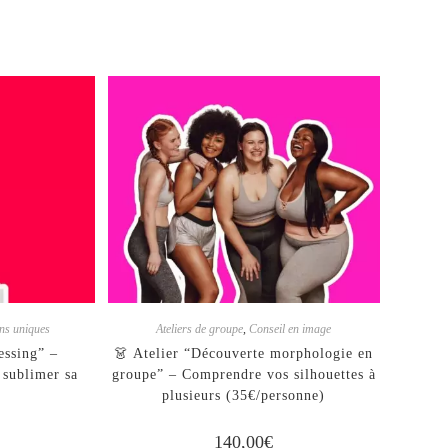
ons uniques
Ateliers de groupe
,
Conseil en image
essing” –
👗 Atelier “Découverte morphologie en
 sublimer sa
groupe” – Comprendre vos silhouettes à
plusieurs (35€/personne)
140,00
€