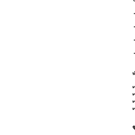
✔
✔
✔
✔