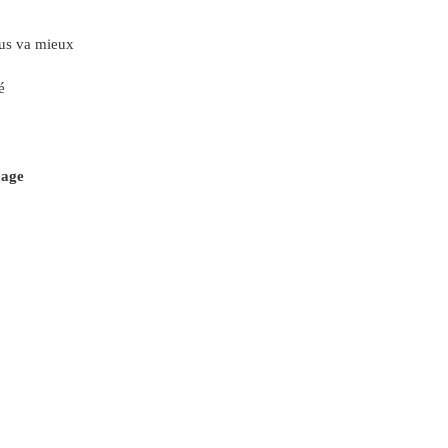
ous va mieux
é
mage