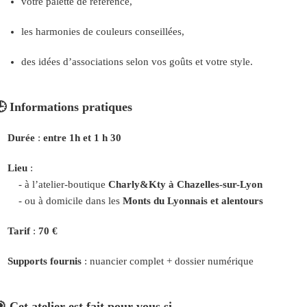
votre palette de référence,
les harmonies de couleurs conseillées,
des idées d’associations selon vos goûts et votre style.
🕒
Informations pratiques
Durée
:
entre 1h et
1 h 30
Lieu
:
- à l’atelier-boutique
Charly&Kty à Chazelles-sur-Lyon
- ou à domicile dans les
Monts du Lyonnais et alentours
Tarif
:
70 €
Supports fournis
: nuancier complet + dossier numérique
🎯
Cet atelier est fait pour vous si…