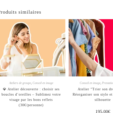
Produits similaires
Ateliers de groupe
,
Conseil en image
Conseil en image
,
Prestati
💎 Atelier découverte : choisir ses
Atelier “Trier son dr
boucles d’oreilles – Sublimez votre
Réorganiser son style et
visage par les bons reflets
silhouette
(30€/personne)
195,00
€