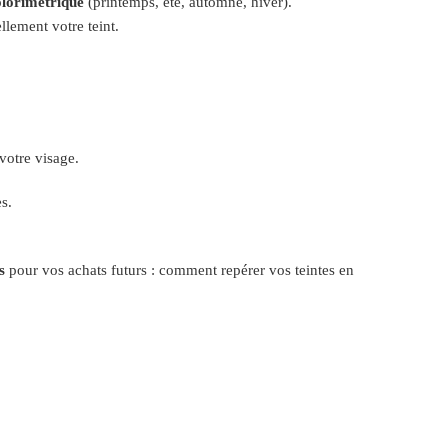
olorimétrique
(printemps, été, automne, hiver).
llement votre teint.
votre visage.
s.
s
pour vos achats futurs : comment repérer vos teintes en