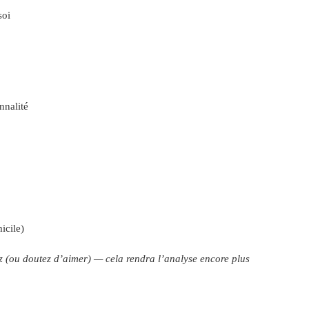
soi
nnalité
icile)
z (ou doutez d’aimer) — cela rendra l’analyse encore plus